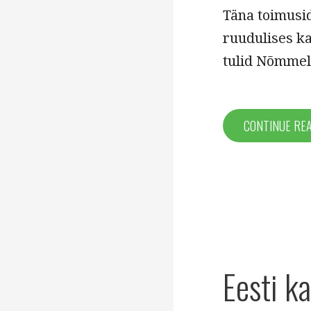
Täna toimusid
ruudulises k
tulid Nõmmel
CONTINUE RE
Eesti k