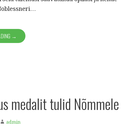
Noblessneri…
ADING →
us medalit tulid Nõmmele
admin