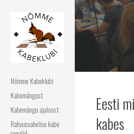
Skip
to
content
NÕMME KABEKLUBI
Nõmme Kabeklubi
Kabemängust
Eesti m
Kabemängu ajaloost
kabes
Rahvusvahelise kabe
reeglid