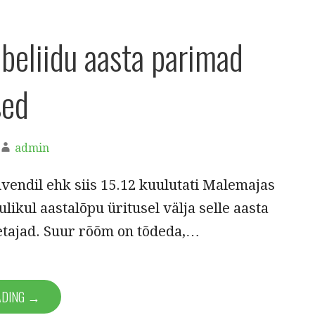
abeliidu aasta parimad
sed
admin
vendil ehk siis 15.12 kuulutati Malemajas
likul aastalõpu üritusel välja selle aasta
tajad. Suur rõõm on tõdeda,…
ADING →