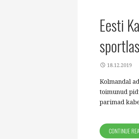
Eesti K
sportla
18.12.2019
Kolmandal ad
toimunud pidu
parimad kabe
CONTINUE RE