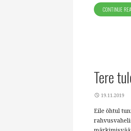
CONTINUE RE
Tere tu
19.11.2019
Eile õhtul tu
rahvusvahelis
märkimisväär