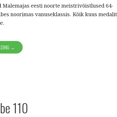
 Malemajas eesti noorte meistrivõistlused 64-
abes noorimas vanuseklassis. Kõik kuus medalit
e.
ADING →
abe 110