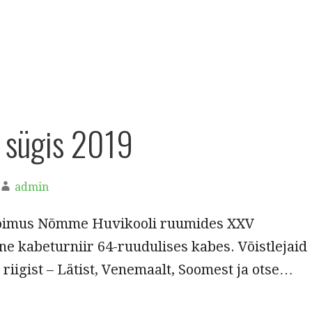
sügis 2019
admin
toimus Nõmme Huvikooli ruumides XXV
e kabeturniir 64-ruudulises kabes. Võistlejaid
t riigist – Lätist, Venemaalt, Soomest ja otse…