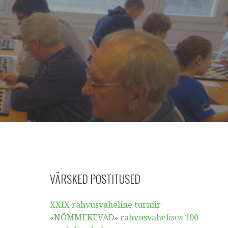
VÄRSKED POSTITUSED
XXIX rahvusvaheline turniir
«NÕMMEKEVAD» rahvusvahelises 100-