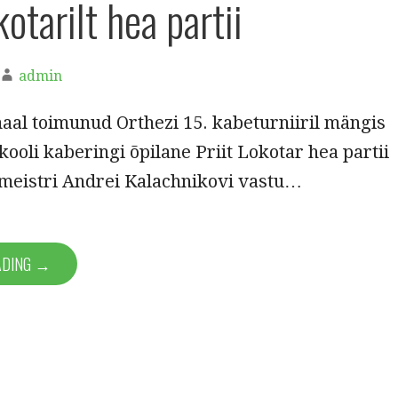
kotarilt hea partii
admin
aal toimunud Orthezi 15. kabeturniiril mängis
li kaberingi õpilane Priit Lokotar hea partii
eistri Andrei Kalachnikovi vastu…
ADING →