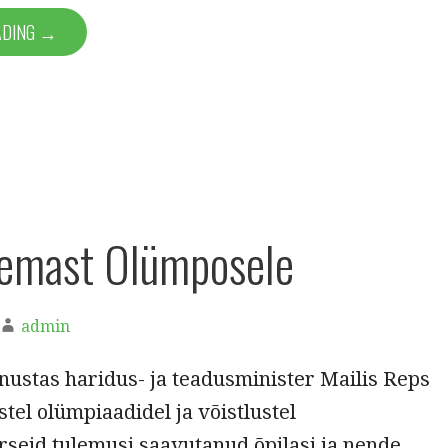
ADING →
lemast Olümposele
admin
nnustas haridus- ja teadusminister Mailis Reps
tel olümpiaadidel ja võistlustel
seid tulemusi saavutanud õpilasi ja nende