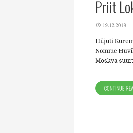
Priit Lo
19.12.2019
Hiljuti Kurem
Nõmme Huvikoo
Moskva suurm
CONTINUE RE