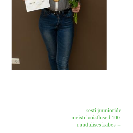
Navigeerimine
Eesti juunioride
meistrivõistlused 100-
ruudulises kabes →